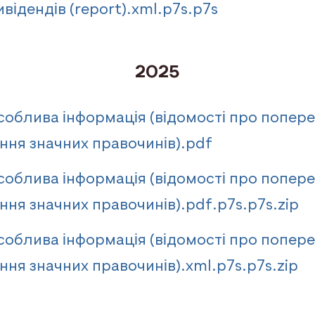
відендів (report).xml.p7s.p7s
2025
облива інформація (відомості про попер
ння значних правочинів).pdf
облива інформація (відомості про попер
ння значних правочинів).pdf.p7s.p7s.zip
облива інформація (відомості про попер
ння значних правочинів).xml.p7s.p7s.zip