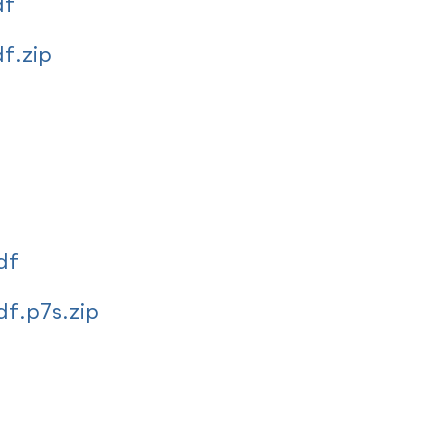
df
f.zip
df
f.p7s.zip