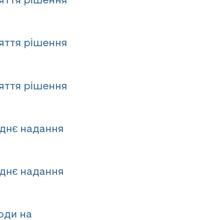
яття рішення
яття рішення
яття рішення
еднє надання
еднє надання
оди на