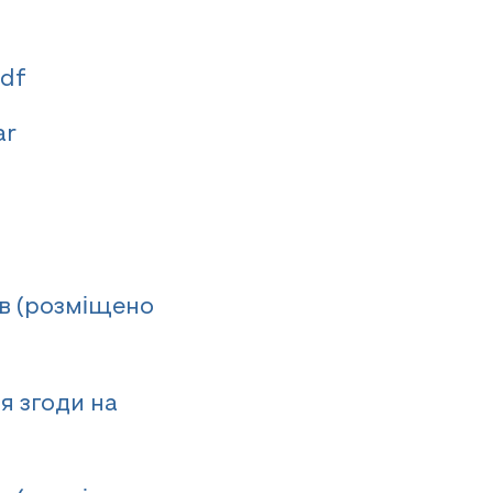
pdf
ar
ів (розміщено
я згоди на