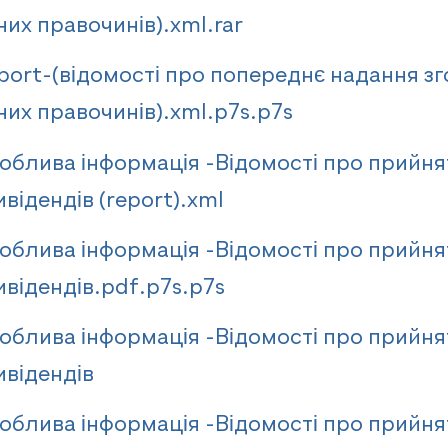
их правочинів).xml.rar
port-(відомості про попереднє надання зг
них правочинів).xml.p7s.p7s
облива інформація -Відомості про прийн
відендів (report).xml
облива інформація -Відомості про прийн
ивідендів.pdf.p7s.p7s
облива інформація -Відомості про прийн
ивідендів
облива інформація -Відомості про прийн