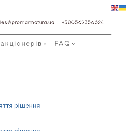
les@promarmatura.ua
+380562356624
 акціонерів
FAQ
яття рішення