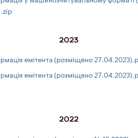
рмація у машинозчитувальному форматі 
.zip
2023
рмація емітента (розміщено 27.04.2023).
рмація емітента (розміщено 27.04.2023).p
2022