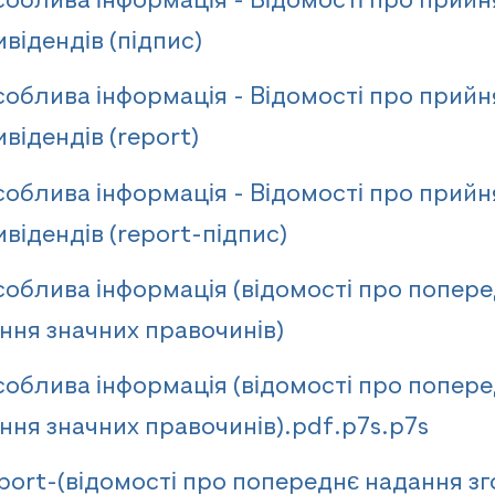
облива інформація - Відомості про прийн
відендів (підпис)
облива інформація - Відомості про прийн
відендів (report)
облива інформація - Відомості про прийн
відендів (report-підпис)
облива інформація (відомості про попер
ння значних правочинів)
облива інформація (відомості про попер
ння значних правочинів).pdf.p7s.p7s
port-(відомості про попереднє надання зг