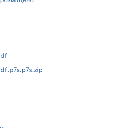
(розміщено
pdf
df.p7s.p7s.zip