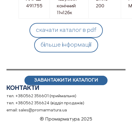
491755
конічний
200
М
11ч12бк
скачати каталог в pdf
більше інформації
ЗАВАНТАЖИТИ КАТАЛОГИ
КОНТАКТИ
тел. +380562 356601 (приймальня)
тел. +380562 356624 (відділ продажів)
email: sales@promarmatura.ua
® Промарматура 2025