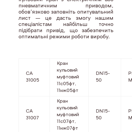
пневматичним приводом,
обов’язково заповніть опитувальний
лист — це дасть змогу нашим
спеціалістам найбільш точно
підібрати привід, що забезпечить
оптимальні режими роботи виробу.
Кран
кульовий
СА
DN15-
P
муфтовий
31005
50
М
11с05фт,
11нж05фт
Кран
кульовий
СА
DN15-
P
муфтовий
31007
50
М
11с07фт,
11нж07фт