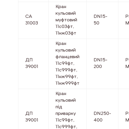
Кран
кульовий
СА
DN15-
P
муфтовий
31003
50
М
11с03фт,
11нж03фт
Кран
кульовий
фланцевий
ДП
DN15-
P
11с99фт,
39001
200
М
11с999фт,
11нж99фт,
11нж999фт
Кран
кульовий
під
ДП
приварку
DN250-
P
39001
11с99фт,
400
М
11с999фт,