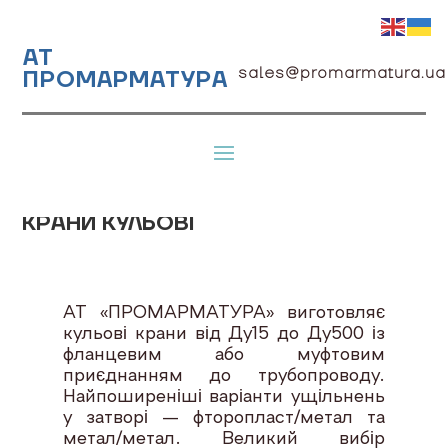
АТ
sales@promarmatura.ua
ПРОМАРМАТУРА
КРАНИ КУЛЬОВІ
АТ «ПРОМАРМАТУРА» виготовляє
кульові крани від Ду15 до Ду500 із
фланцевим або муфтовим
приєднанням до трубопроводу.
Найпоширеніші варіанти ущільнень
у затворі — фторопласт/метал та
метал/метал. Великий вибір