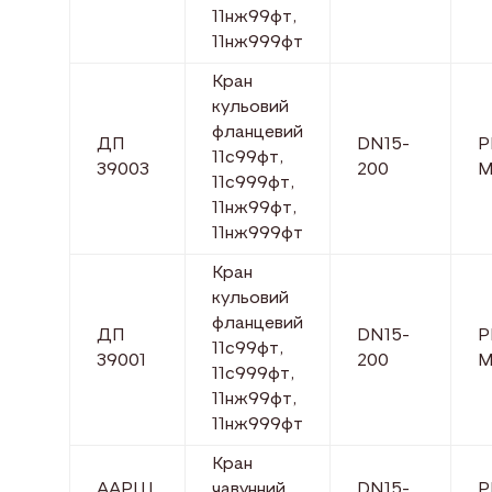
11нж99фт,
11нж999фт
Кран
кульовий
фланцевий
ДП
DN15-
P
11с99фт,
39003
200
М
11с999фт,
11нж99фт,
11нж999фт
Кран
кульовий
фланцевий
ДП
DN15-
P
11с99фт,
39001
200
М
11с999фт,
11нж99фт,
11нж999фт
Кран
ААРШ
чавунний
DN15-
P