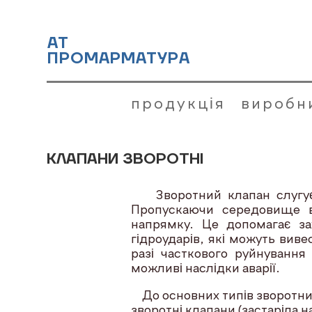
АТ
ПРОМАРМАТУРА
продукція
виробн
КЛАПАНИ ЗВОРОТНІ
Зворотний клапан слугує д
Пропускаючи середовище в
напрямку. Це допомагає за
гідроударів, які можуть вив
разі часткового руйнування
можливі наслідки аварії.
До основних типів зворотних
зворотні клапани (застаріла н