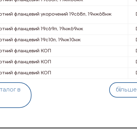
отний фланцевий укорочений 19с68п, 19нж68нж
отний фланцевий 19с69п, 19нж69нж
отний фланцевий 19с10п, 19нж10нж
отний фланцевий КОП
отний фланцевий КОП
отний фланцевий КОП
талог в
більше