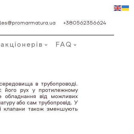
les@promarmatura.ua
+380562356624
 акціонерів
FAQ
середовища в трубопроводі.
є його рух у протилежному
не обладнання від можливих
атуру або сам трубопровід. У
тні клапани також зменшують