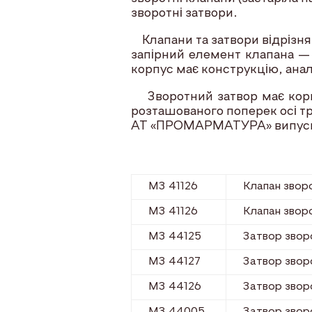
зворотні затвори.
Клапани та затвори відрізня
запірний елемент клапана —
корпус має конструкцію, анал
Зворотний затвор має корпус
розташованого поперек осі т
АТ «ПРОМАРМАТУРА» випускає
МЗ 41126
Клапан звор
МЗ 41126
Клапан звор
МЗ 44125
Затвор звор
МЗ 44127
Затвор звор
МЗ 44126
Затвор звор
МЗ 44005
Затвор звор