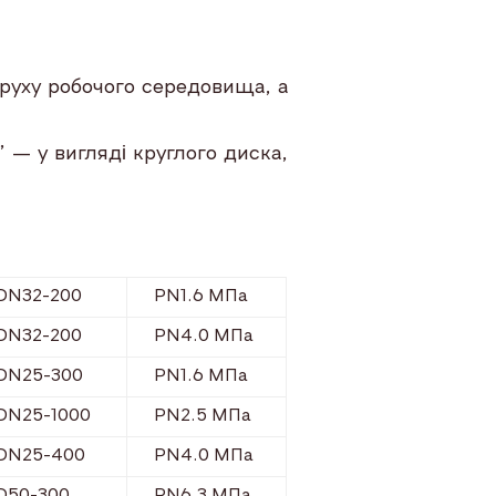
руху робочого середовища, а
 — у вигляді круглого диска,
DN32-200
PN1.6 МПа
DN32-200
PN4.0 МПа
DN25-300
PN1.6 МПа
DN25-1000
PN2.5 МПа
DN25-400
PN4.0 МПа
D50-300
PN6.3 МПа