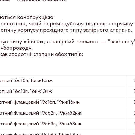
ються конструкцією:
 золотник, який переміщується вздовж напрямку 
огічну корпусу прохідного типу запірного клапана.
 типу «бочка», а запірний елемент — “захлопку”
рубопроводу.
 зворотні клапани обох типів:
отний 16с10п, 16нж10нж
отний 16с13п, 16нж13нж
отний фланцевий 19с16п, 19нж16нж
отний фланцевий 19с62п, 19нж62нж
отний фланцевий 19с63п, 19нж63нж
отний фланцевий 19с68п, 19нж68нж