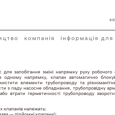
sa
ицтво
компанія
інформація для
ля запобігання зміні напрямку руху робочого 
 одному напрямку, клапан автоматично блоку
хистити елементи трубопроводу та різноманіт
ести з ладу насосне обладнання, трубопровідну арм
 або втрати герметичності трубопроводу зворо
 клапанів належать:
азва — підйомні клапани);