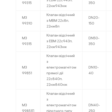
з ЕВМ 22с943п,
99315
350
22нж943нж
Клапан відсічний
МЗ
DN20-
з МВМ 22с8п,
99310
150
22нж8п
Клапан відсічний
МЗ
DN50-
з ЕВМ 22с943п,
99315
350
22нж943нж
Клапан відсічний
з
МЗ
електромагнітом
DN10-
99851
прямої дії
40
22с840п,
22нж840нж
Клапан відсічний
з
МЗ
електромагнітом
DN40-
99851П
пілотного типу
250