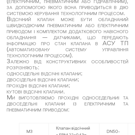
(електричним, пневматичним або гідравлічним),
за допомогою якого вона приводиться в дію
системою керування технологічним процесом.
Відсічний клапан може бути обладнаний
швидкодіючим пневматичним або електричним
приводом і комплектом додаткового навісного
обладнання — датчиками, що передають
інформацію про стан клапана в АСУ ТП
(автоматизовану систему управління
технологічним процесом).
Залежно від конструктивних особливостей
розрізняють:
односідельні відсічні клапани;
двосідельні відсічні клапани;
прохідні відсічні клапани;
кутові відсічні клапани.
Ми виготовляємо прохідні односедельниі та
двоседельні клапани із електричним та
пневматичним приводом:
Клапан відсічний
МЗ
DN50-