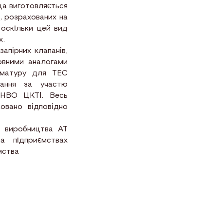
а виготовляється
в, розрахованих на
 оскільки цей вид
х.
пірних клапанів,
повними аналогами
рматуру для ТЕС
вання за участю
 НВО ЦКТІ. Весь
овано відповідно
и виробництва АТ
 підприємствах
мства