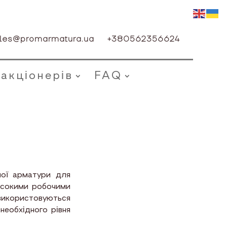
les@promarmatura.ua
+380562356624
 акціонерів
FAQ
ої арматури для
исокими робочими
 використовуються
необхідного рівня