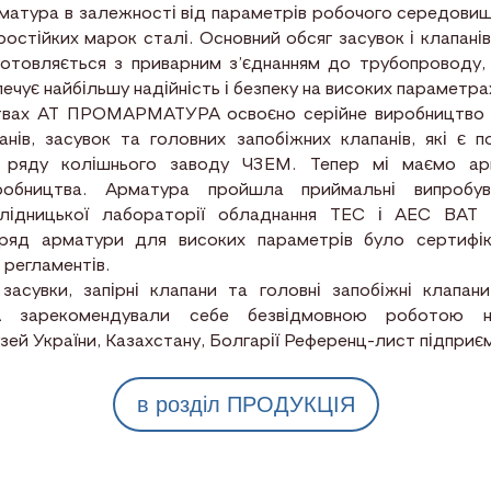
атура в залежності від параметрів робочого середовищ
ростійких марок сталі. Основний обсяг засувок і клапані
готовляється з приварним з’єднанням до трубопроводу,
ечує найбільшу надійність і безпеку на високих параметра
х АТ ПРОМАРМАТУРА освоєно серійне виробництво за
нів, засувок та головних запобіжних клапанів, які є 
о ряду колішнього заводу ЧЗЕМ. Тепер мі маємо а
иробництва. Арматура пройшла приймальні випробу
ослідницької лабораторії обладнання ТЕС і АЕС ВАТ
ряд арматури для високих параметрів було сертифік
 регламентів.
увки, запірні клапани та головні запобіжні клапан
зарекомендували себе безвідмовною роботою на
зей України, Казахстану, Болгарії Референц-лист підприє
в розділ ПРОДУКЦІЯ