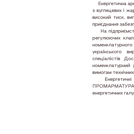
Енергетична арм
з вуглецевих і жа
високий тиск, ви
приєднання забезп
На підприємства
регулюючих клапа
номенклатурног
українського в
спеціалістів Д
номенклатурний 
вимогам технічних
Енергетичні зас
ПРОМАРМАТУРА 
енергетичних галу