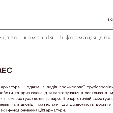
sa
ицтво
компанія
інформація для
АЕС
матура є одним із видів промислової трубопровідн
роботи та призначена для застосування в системах з в
к і температура) води та пари. В енергетичній арматурі
шення та відповідні матеріали, що дозволяють досягти 
пеки функціонування цієї арматури.