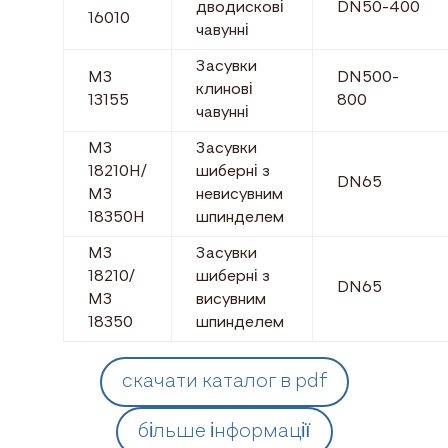
дводискові
DN50-400
16010
чавунні
Засувки
МЗ
DN500-
клинові
13155
800
чавунні
МЗ
Засувки
18210Н/
шиберні з
DN65
МЗ
невисувним
18350Н
шпинделем
МЗ
Засувки
18210/
шиберні з
DN65
МЗ
висувним
18350
шпинделем
скачати каталог в pdf
більше інформації