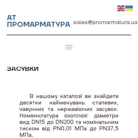
АТ
sales@promarmatura.ua
ПРОМАРМАТУРА
ЗАСУВКИ
В нашому каталозі ви знайдете
десятки найменувань сталевих,
чавунних та нержавіючих засувок.
Номенклатура охоплює діаметри
вид DN15 до DN200 та номінальним
тиском від PN0,01 МПа до PN37,5
МПа.