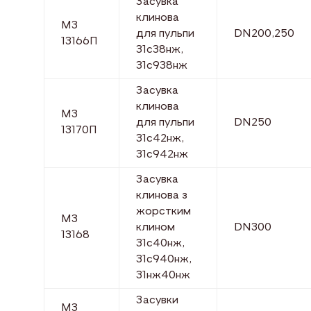
Засувка
клинова
МЗ
для пульпи
DN200,250
13166П
31с38нж,
31с938нж
Засувка
клинова
МЗ
для пульпи
DN250
13170П
31с42нж,
31с942нж
Засувка
клинова з
жорстким
МЗ
клином
DN300
13168
31с40нж,
31с940нж,
31нж40нж
Засувки
МЗ